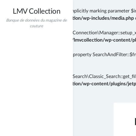
LMV Collection
Deprecated
: wp_getimagesize(): Implicitly marking parameter $i
/home/incredibt/www/lmvcollection/wp-includes/media.php
Banque de données du magazine de
couture
Deprecated
: Automattic\Jetpack\Connection\Manager::setup_xml
instead in
/home/incredibt/www/lmvcollection/wp-content/plu
Deprecated
: Creation of dynamic property SearchAndFilter::$f
71
Deprecated
: Automattic\Jetpack\Search\Classic_Search::get_filt
/home/incredibt/www/lmvcollection/wp-content/plugins/jetpac
Skip
to
content