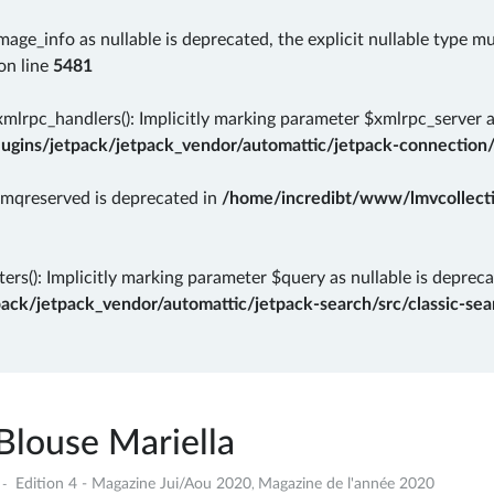
mage_info as nullable is deprecated, the explicit nullable type m
on line
5481
rpc_handlers(): Implicitly marking parameter $xmlrpc_server as 
gins/jetpack/jetpack_vendor/automattic/jetpack-connection/
rmqreserved is deprecated in
/home/incredibt/www/lmvcollectio
ers(): Implicitly marking parameter $query as nullable is depreca
k/jetpack_vendor/automattic/jetpack-search/src/classic-sear
Blouse Mariella
9
Edition 4 - Magazine Jui/Aou 2020
Magazine de l'année 2020
,