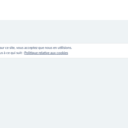
 sur ce site, vous acceptez que nous en utilisions.
s à ce qui suit :
Politique relative aux cookies
ation
s
s
le