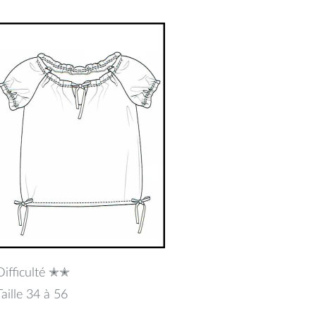
novembre
2020
Difficulté ✭✭
Taille 34 à 56