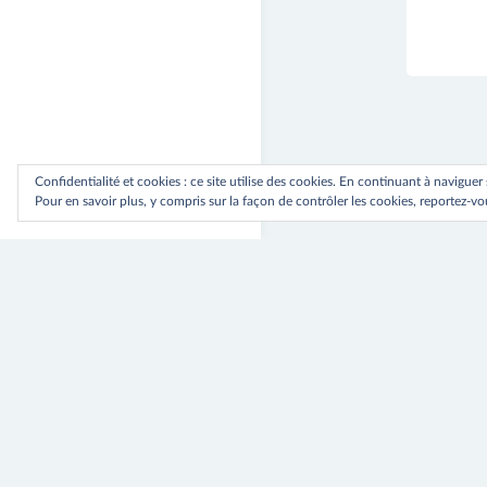
Confidentialité et cookies : ce site utilise des cookies. En continuant à naviguer
Pour en savoir plus, y compris sur la façon de contrôler les cookies, reportez-vou
Navig
⟵ Previou
Top Solari
de
l’artic