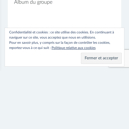
Album du groupe
Confidentialité et cookies : ce site utilise des cookies. En continuant à
naviguer sur ce site, vous acceptez que nous en utilisions.
Pour en savoir plus, y compris sur la façon de contrôler les cookies,
reportez-vous à ce qui suit :
Politique relative aux cookies
Navigation
⟵ Previous
Next ⟶
Robe Ditte
Cape April
de
l’article