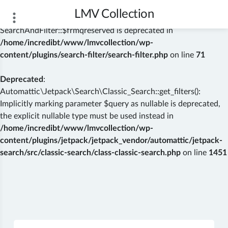
LMV Collection
Deprecated
: Creation of dynamic property
SearchAndFilter::$frmqreserved is deprecated in
/home/incredibt/www/lmvcollection/wp-
content/plugins/search-filter/search-filter.php
on line
71
Deprecated
:
Automattic\Jetpack\Search\Classic_Search::get_filters():
Implicitly marking parameter $query as nullable is deprecated,
the explicit nullable type must be used instead in
/home/incredibt/www/lmvcollection/wp-
content/plugins/jetpack/jetpack_vendor/automattic/jetpack-
search/src/classic-search/class-classic-search.php
on line
1451
Skip
to
content