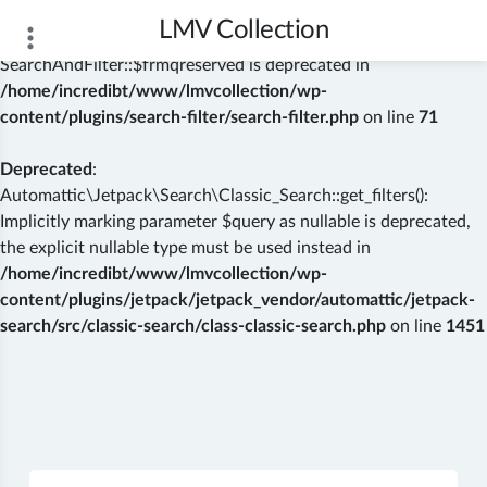
LMV Collection
Deprecated
: Creation of dynamic property
SearchAndFilter::$frmqreserved is deprecated in
/home/incredibt/www/lmvcollection/wp-
content/plugins/search-filter/search-filter.php
on line
71
Deprecated
:
Automattic\Jetpack\Search\Classic_Search::get_filters():
Implicitly marking parameter $query as nullable is deprecated,
the explicit nullable type must be used instead in
/home/incredibt/www/lmvcollection/wp-
content/plugins/jetpack/jetpack_vendor/automattic/jetpack-
search/src/classic-search/class-classic-search.php
on line
1451
Skip
to
content