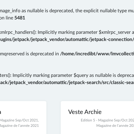
mage_info as nullable is deprecated, the explicit nullable type m
on line
5481
rpc_handlers(): Implicitly marking parameter $xmlrpc_server as 
gins/jetpack/jetpack_vendor/automattic/jetpack-connection/
rmqreserved is deprecated in
/home/incredibt/www/lmvcollectio
ers(): Implicitly marking parameter $query as nullable is depreca
k/jetpack_vendor/automattic/jetpack-search/src/classic-sear
a
Veste Archie
- Magazine Sep/Oct 2021
,
5
Edition 5 - Magazine Sep/Oct 20
agazine de l’année 2021
décembre
Magazine de l’année 2
2021