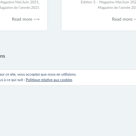
 Magazine Mai/Juin 2021
,
17
Edition 3 – Magazine Mai/Juin 20
agazine de l’année 2021
novembre
Magazine de l’année 2
2021
Read more ⟶
Read more
n
ens
 sur ce site, vous acceptez que nous en utilisions.
s à ce qui suit :
Politique relative aux cookies