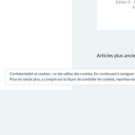
17
Edition 3 –
novembre
M
2021
Navigatio
Articles plus anci
des
Confidentialité et cookies : ce site utilise des cookies. En continuant à naviguer
articles
Pour en savoir plus, y compris sur la façon de contrôler les cookies, reportez-vou