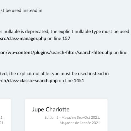
ust be used instead in
nullable is deprecated, the explicit nullable type must be used
src/class-manager.php
on line
157
n/wp-content/plugins/search-filter/search-filter.php
on line
ted, the explicit nullable type must be used instead in
ch/class-classic-search.php
on line
1451
Jupe Charlotte
21
,
30
Edition 5 - Magazine Sep/Oct 2021
,
021
novembre
Magazine de l’année 2021
2021