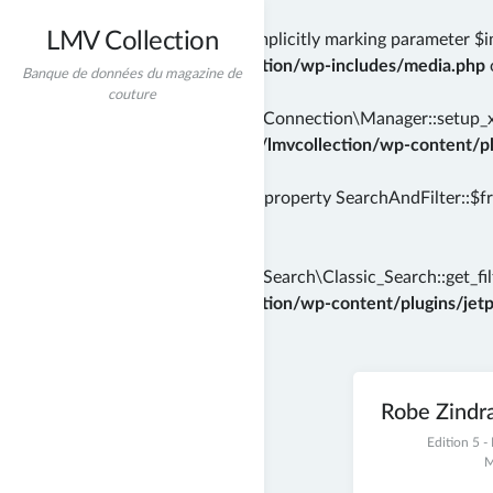
LMV Collection
Deprecated
: wp_getimagesize(): Implicitly marking parameter $i
/home/incredibt/www/lmvcollection/wp-includes/media.php
Banque de données du magazine de
couture
Deprecated
: Automattic\Jetpack\Connection\Manager::setup_xml
instead in
/home/incredibt/www/lmvcollection/wp-content/plu
Deprecated
: Creation of dynamic property SearchAndFilter::$f
71
Deprecated
: Automattic\Jetpack\Search\Classic_Search::get_filt
/home/incredibt/www/lmvcollection/wp-content/plugins/jetpac
Skip
to
content
Modèles
Robe Zindr
5
Edition 5 
décembre
M
2021