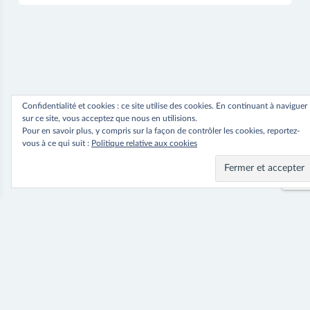
Confidentialité et cookies : ce site utilise des cookies. En continuant à naviguer
sur ce site, vous acceptez que nous en utilisions.
Pour en savoir plus, y compris sur la façon de contrôler les cookies, reportez-
vous à ce qui suit :
Politique relative aux cookies
Navigation
⟵ Previous
Next ⟶
Robe Chica
Pantalon Sue
de
l’article