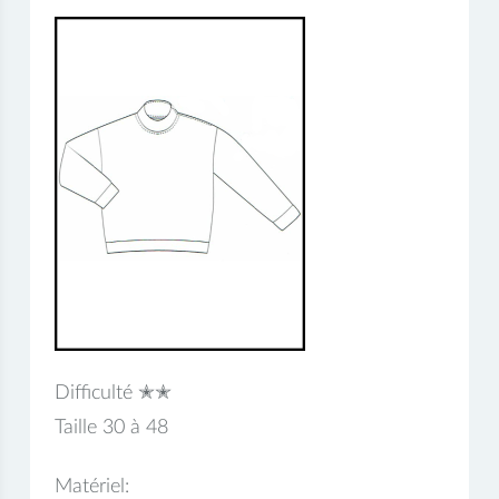
Difficulté ✭✭
Taille 30 à 48
Matériel: