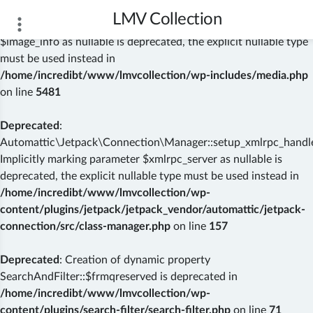
LMV Collection
Deprecated
: wp_getimagesize(): Implicitly marking parameter
$image_info as nullable is deprecated, the explicit nullable type
must be used instead in
/home/incredibt/www/lmvcollection/wp-includes/media.php
on line
5481
Deprecated
:
Automattic\Jetpack\Connection\Manager::setup_xmlrpc_handler
Implicitly marking parameter $xmlrpc_server as nullable is
deprecated, the explicit nullable type must be used instead in
/home/incredibt/www/lmvcollection/wp-
content/plugins/jetpack/jetpack_vendor/automattic/jetpack-
connection/src/class-manager.php
on line
157
Deprecated
: Creation of dynamic property
SearchAndFilter::$frmqreserved is deprecated in
/home/incredibt/www/lmvcollection/wp-
content/plugins/search-filter/search-filter.php
on line
71