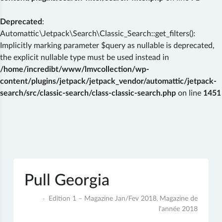
Deprecated
:
Automattic\Jetpack\Search\Classic_Search::get_filters():
Implicitly marking parameter $query as nullable is deprecated,
the explicit nullable type must be used instead in
/home/incredibt/www/lmvcollection/wp-
content/plugins/jetpack/jetpack_vendor/automattic/jetpack-
search/src/classic-search/class-classic-search.php
on line
1451
Skip
to
content
Pull Georgia
14
Edition 1 – Magazine Jan/Fev 2018
Magazine de
,
janvier
l'année 2018
2018