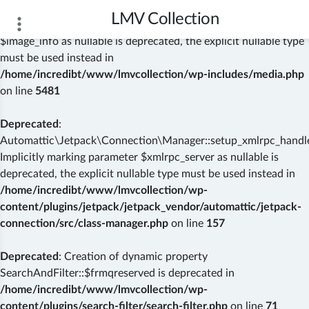
LMV Collection
Deprecated
: wp_getimagesize(): Implicitly marking parameter
$image_info as nullable is deprecated, the explicit nullable type
must be used instead in
/home/incredibt/www/lmvcollection/wp-includes/media.php
on line
5481
Deprecated
:
Automattic\Jetpack\Connection\Manager::setup_xmlrpc_handler
Implicitly marking parameter $xmlrpc_server as nullable is
deprecated, the explicit nullable type must be used instead in
/home/incredibt/www/lmvcollection/wp-
content/plugins/jetpack/jetpack_vendor/automattic/jetpack-
connection/src/class-manager.php
on line
157
Deprecated
: Creation of dynamic property
SearchAndFilter::$frmqreserved is deprecated in
/home/incredibt/www/lmvcollection/wp-
content/plugins/search-filter/search-filter.php
on line
71