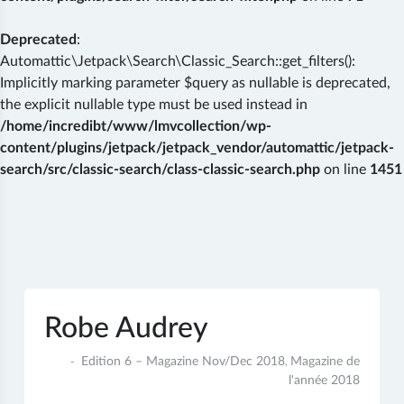
Deprecated
:
Automattic\Jetpack\Search\Classic_Search::get_filters():
Implicitly marking parameter $query as nullable is deprecated,
the explicit nullable type must be used instead in
/home/incredibt/www/lmvcollection/wp-
content/plugins/jetpack/jetpack_vendor/automattic/jetpack-
search/src/classic-search/class-classic-search.php
on line
1451
Skip
to
content
Robe Audrey
23
Edition 6 – Magazine Nov/Dec 2018
Magazine de
,
novembre
l'année 2018
2018