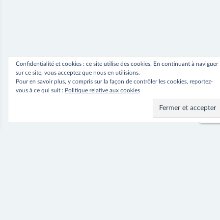
Confidentialité et cookies : ce site utilise des cookies. En continuant à naviguer
sur ce site, vous acceptez que nous en utilisions.
Pour en savoir plus, y compris sur la façon de contrôler les cookies, reportez-
vous à ce qui suit :
Politique relative aux cookies
Navigation
⟵ Previous
Next ⟶
Robe Daisy
Robe Ruby
de
l’article