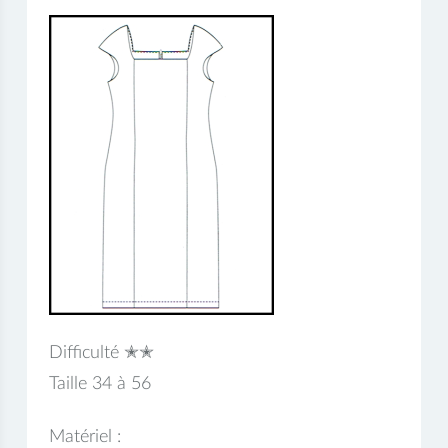
Difficulté ✭✭
Taille 34 à 56
Matériel :