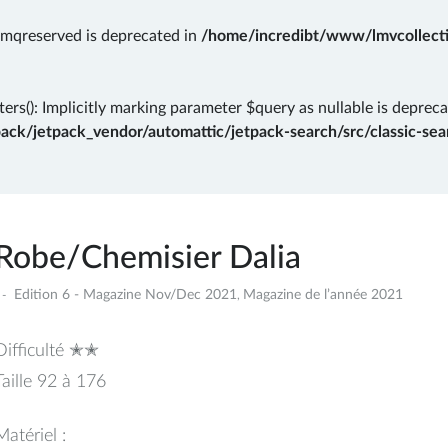
rmqreserved is deprecated in
/home/incredibt/www/lmvcollectio
ers(): Implicitly marking parameter $query as nullable is depreca
k/jetpack_vendor/automattic/jetpack-search/src/classic-sear
Robe/Chemisier Dalia
9
Edition 6 - Magazine Nov/Dec 2021
Magazine de l’année 2021
,
anvier
2022
Difficulté ✭✭
Taille 92 à 176
Matériel :