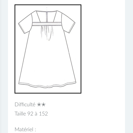
Difficulté ✭✭
Taille 92 à 152
Matériel :