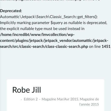
Deprecated
:
Automattic\Jetpack\Search\Classic_Search::get_filters():
Implicitly marking parameter $query as nullable is deprecated,
the explicit nullable type must be used instead in
/home/incredibt/www/lmvcollection/wp-
content/plugins/jetpack/jetpack_vendor/automattic/jetpack-
search/src/classic-search/class-classic-search.php
on line
1451
Skip
to
content
Robe Jill
23
Edition 2 – Magazine Mar/Avr 2015
Magazine de
,
juin
l'année 2015
2017