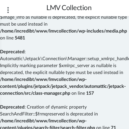
LMV Collection
Deprecated
: wp_getimagesize(): Implicitly marking parameter
$image_info as nullable is deprecated, the explicit nullable type
must be used instead in
/home/incredibt/www/lmvcollection/wp-includes/media.php
on line
5481
Deprecated
:
Automattic\Jetpack\Connection\Manager::setup_xmlrpc_handler
Implicitly marking parameter $xmlrpc_server as nullable is
deprecated, the explicit nullable type must be used instead in
/home/incredibt/www/lmvcollection/wp-
content/plugins/jetpack/jetpack_vendor/automattic/jetpack-
connection/src/class-manager.php
on line
157
Deprecated
: Creation of dynamic property
SearchAndFilter::$frmqreserved is deprecated in
/home/incredibt/www/lmvcollection/wp-
content/plugins/search-filter/search-filter.php
on line
71