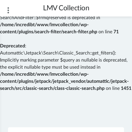
LMV Collection
Deprecated
: Creation of dynamic property
SearchAndFilter::$frmqreserved is deprecated in
/home/incredibt/www/lmvcollection/wp-
content/plugins/search-filter/search-filter.php
on line
71
Deprecated
:
Automattic\Jetpack\Search\Classic_Search::get_filters():
Implicitly marking parameter $query as nullable is deprecated,
the explicit nullable type must be used instead in
/home/incredibt/www/lmvcollection/wp-
content/plugins/jetpack/jetpack_vendor/automattic/jetpack-
search/src/classic-search/class-classic-search.php
on line
1451
Skip
to
content