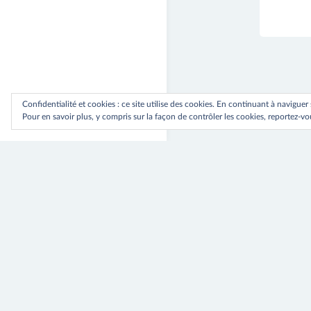
Confidentialité et cookies : ce site utilise des cookies. En continuant à naviguer
Pour en savoir plus, y compris sur la façon de contrôler les cookies, reportez-vou
Navig
⟵ Previou
Robe Osa
de
l’artic