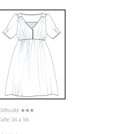
mars
2018
Difficulté ✭✭✭
Taille 34 à 56