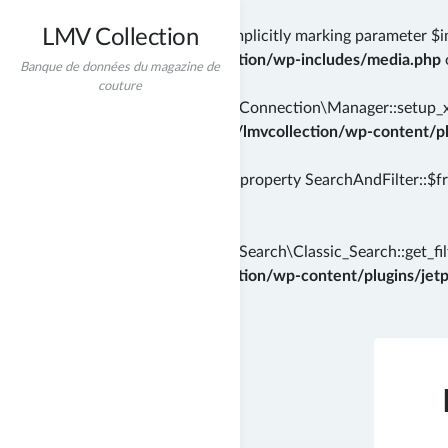
LMV Collection
Deprecated
: wp_getimagesize(): Implicitly marking parameter $i
/home/incredibt/www/lmvcollection/wp-includes/media.php
Banque de données du magazine de
couture
Deprecated
: Automattic\Jetpack\Connection\Manager::setup_xml
instead in
/home/incredibt/www/lmvcollection/wp-content/plu
Deprecated
: Creation of dynamic property SearchAndFilter::$f
71
Deprecated
: Automattic\Jetpack\Search\Classic_Search::get_filt
/home/incredibt/www/lmvcollection/wp-content/plugins/jetpac
Skip
to
content