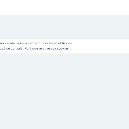
 sur ce site, vous acceptez que nous en utilisions.
s à ce qui suit :
Politique relative aux cookies
ation
s
ka
le