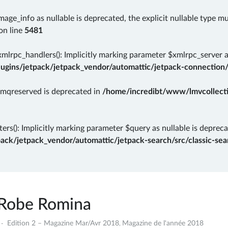
mage_info as nullable is deprecated, the explicit nullable type m
on line
5481
rpc_handlers(): Implicitly marking parameter $xmlrpc_server as 
gins/jetpack/jetpack_vendor/automattic/jetpack-connection/
rmqreserved is deprecated in
/home/incredibt/www/lmvcollectio
ers(): Implicitly marking parameter $query as nullable is depreca
k/jetpack_vendor/automattic/jetpack-search/src/classic-sear
Robe Romina
29
Edition 2 – Magazine Mar/Avr 2018
Magazine de l'année 2018
,