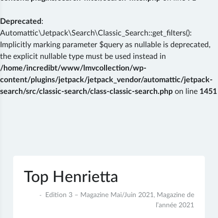
Deprecated
:
Automattic\Jetpack\Search\Classic_Search::get_filters():
Implicitly marking parameter $query as nullable is deprecated,
the explicit nullable type must be used instead in
/home/incredibt/www/lmvcollection/wp-
content/plugins/jetpack/jetpack_vendor/automattic/jetpack-
search/src/classic-search/class-classic-search.php
on line
1451
Skip
to
content
Top Henrietta
19
Edition 3 – Magazine Mai/Juin 2021
Magazine de
,
mai
l’année 2021
2021