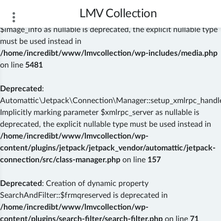
LMV Collection
Deprecated
: wp_getimagesize(): Implicitly marking parameter
$image_info as nullable is deprecated, the explicit nullable type
must be used instead in
/home/incredibt/www/lmvcollection/wp-includes/media.php
on line
5481
Deprecated
:
Automattic\Jetpack\Connection\Manager::setup_xmlrpc_handler
Implicitly marking parameter $xmlrpc_server as nullable is
deprecated, the explicit nullable type must be used instead in
/home/incredibt/www/lmvcollection/wp-
content/plugins/jetpack/jetpack_vendor/automattic/jetpack-
connection/src/class-manager.php
on line
157
Deprecated
: Creation of dynamic property
SearchAndFilter::$frmqreserved is deprecated in
/home/incredibt/www/lmvcollection/wp-
content/plugins/search-filter/search-filter.php
on line
71