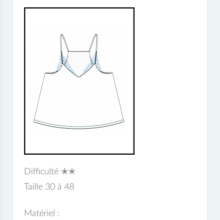
Difficulté ✭✭
Taille 30 à 48
Matériel :