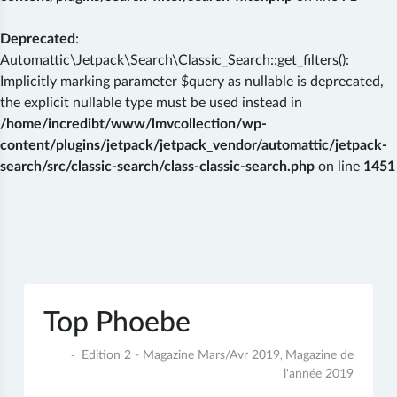
Deprecated
:
Automattic\Jetpack\Search\Classic_Search::get_filters():
Implicitly marking parameter $query as nullable is deprecated,
the explicit nullable type must be used instead in
/home/incredibt/www/lmvcollection/wp-
content/plugins/jetpack/jetpack_vendor/automattic/jetpack-
search/src/classic-search/class-classic-search.php
on line
1451
Skip
to
content
Top Phoebe
3
Edition 2 - Magazine Mars/Avr 2019
Magazine de
,
juin
l'année 2019
2019