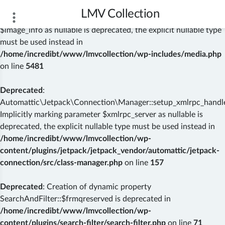
LMV Collection
Deprecated
: wp_getimagesize(): Implicitly marking parameter
$image_info as nullable is deprecated, the explicit nullable type
must be used instead in
/home/incredibt/www/lmvcollection/wp-includes/media.php
on line
5481
Deprecated
:
Automattic\Jetpack\Connection\Manager::setup_xmlrpc_handler
Implicitly marking parameter $xmlrpc_server as nullable is
deprecated, the explicit nullable type must be used instead in
/home/incredibt/www/lmvcollection/wp-
content/plugins/jetpack/jetpack_vendor/automattic/jetpack-
connection/src/class-manager.php
on line
157
Deprecated
: Creation of dynamic property
SearchAndFilter::$frmqreserved is deprecated in
/home/incredibt/www/lmvcollection/wp-
content/plugins/search-filter/search-filter.php
on line
71