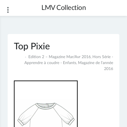
Skip
LMV Collection
to
content
Top Pixie
4
Edition 2 – Magazine Mar/Avr 2016
Hors Série -
,
juillet
Apprendre à coudre - Enfants
Magazine de l'année
,
2017
2016