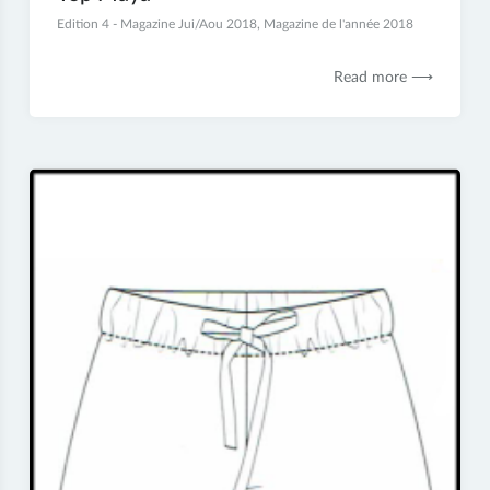
27
Edition 4 - Magazine Jui/Aou 2018
,
Magazine de l'année 2018
juillet
2018
Read more ⟶