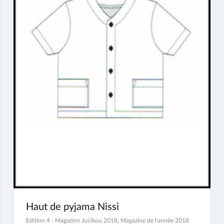
Haut de pyjama Nissi
4
Edition 4 - Magazine Jui/Aou 2018
,
Magazine de l'année 2018