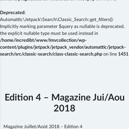
Deprecated
:
Automattic\Jetpack\Search\Classic_Search::get_filters():
Implicitly marking parameter $query as nullable is deprecated,
the explicit nullable type must be used instead in
/home/incredibt/www/lmvcollection/wp-
content/plugins/jetpack/jetpack_vendor/automattic/jetpack-
search/src/classic-search/class-classic-search.php
on line
1451
Skip
to
content
Edition 4 – Magazine Jui/Aou
2018
Magazine Juillet/Août 2018 – Edition 4