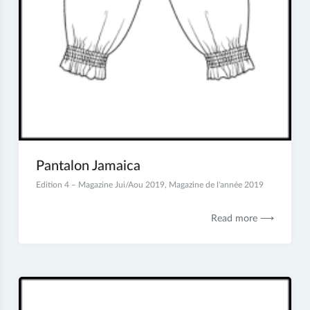
Pantalon Jamaica
13
Edition 4 – Magazine Jui/Aou 2019
,
Magazine de l'année 2019
décembre
2019
Read more ⟶