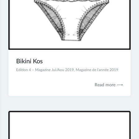
Bikini Kos
9
Edition 4 – Magazine Jui/Aou 2019
,
Magazine de l'année 2019
septembre
2019
Read more ⟶