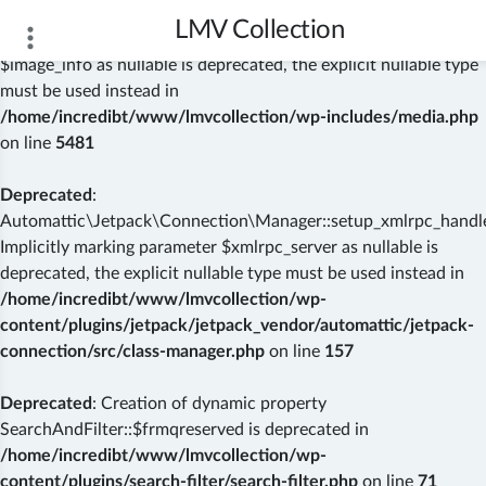
LMV Collection
Deprecated
: wp_getimagesize(): Implicitly marking parameter
$image_info as nullable is deprecated, the explicit nullable type
must be used instead in
/home/incredibt/www/lmvcollection/wp-includes/media.php
on line
5481
Deprecated
:
Automattic\Jetpack\Connection\Manager::setup_xmlrpc_handler
Implicitly marking parameter $xmlrpc_server as nullable is
deprecated, the explicit nullable type must be used instead in
/home/incredibt/www/lmvcollection/wp-
content/plugins/jetpack/jetpack_vendor/automattic/jetpack-
connection/src/class-manager.php
on line
157
Deprecated
: Creation of dynamic property
SearchAndFilter::$frmqreserved is deprecated in
/home/incredibt/www/lmvcollection/wp-
content/plugins/search-filter/search-filter.php
on line
71