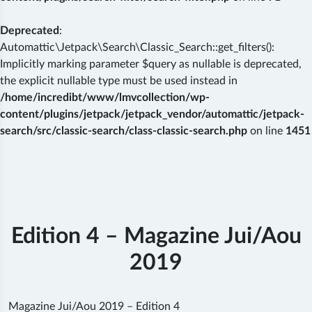
Deprecated
:
Automattic\Jetpack\Search\Classic_Search::get_filters():
Implicitly marking parameter $query as nullable is deprecated,
the explicit nullable type must be used instead in
/home/incredibt/www/lmvcollection/wp-
content/plugins/jetpack/jetpack_vendor/automattic/jetpack-
search/src/classic-search/class-classic-search.php
on line
1451
Skip
to
content
Edition 4 – Magazine Jui/Aou
2019
Magazine Jui/Aou 2019 – Edition 4