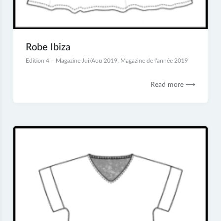
Robe Ibiza
13
Edition 4 – Magazine Jui/Aou 2019
,
Magazine de l'année 2019
décembre
2019
Read more ⟶