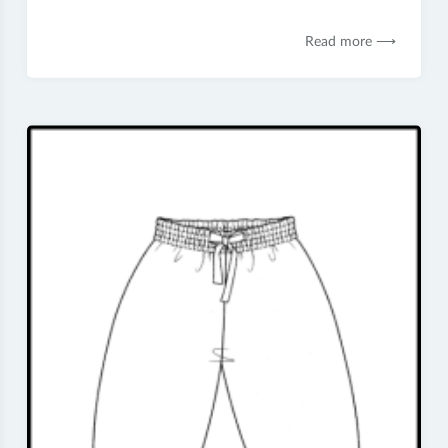
décembre
2019
Read more ⟶