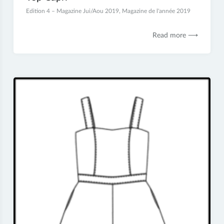
13
Edition 4 – Magazine Jui/Aou 2019
,
Magazine de l'année 2019
décembre
2019
Read more ⟶