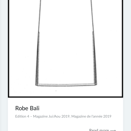
Robe Bali
13
Edition 4 – Magazine Jui/Aou 2019
,
Magazine de l'année 2019
décembre
2019
Read more ⟶