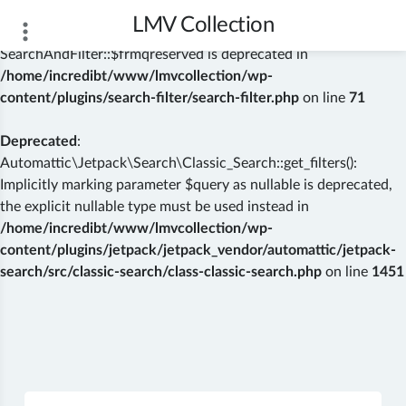
LMV Collection
Deprecated
: Creation of dynamic property
SearchAndFilter::$frmqreserved is deprecated in
/home/incredibt/www/lmvcollection/wp-
content/plugins/search-filter/search-filter.php
on line
71
Deprecated
:
Automattic\Jetpack\Search\Classic_Search::get_filters():
Implicitly marking parameter $query as nullable is deprecated,
the explicit nullable type must be used instead in
/home/incredibt/www/lmvcollection/wp-
content/plugins/jetpack/jetpack_vendor/automattic/jetpack-
search/src/classic-search/class-classic-search.php
on line
1451
Skip
to
content