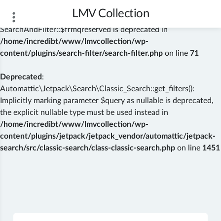
LMV Collection
Deprecated
: Creation of dynamic property
SearchAndFilter::$frmqreserved is deprecated in
/home/incredibt/www/lmvcollection/wp-
content/plugins/search-filter/search-filter.php
on line
71
Deprecated
:
Automattic\Jetpack\Search\Classic_Search::get_filters():
Implicitly marking parameter $query as nullable is deprecated,
the explicit nullable type must be used instead in
/home/incredibt/www/lmvcollection/wp-
content/plugins/jetpack/jetpack_vendor/automattic/jetpack-
search/src/classic-search/class-classic-search.php
on line
1451
Skip
to
content