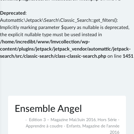
Deprecated
:
Automattic\Jetpack\Search\Classic_Search::get_filters():
Implicitly marking parameter $query as nullable is deprecated,
the explicit nullable type must be used instead in
/home/incredibt/www/lmvcollection/wp-
content/plugins/jetpack/jetpack_vendor/automattic/jetpack-
search/src/classic-search/class-classic-search.php
on line
1451
Skip
to
content
Ensemble Angel
6
Edition 3 – Magazine Mai/Juin 2016
Hors Série -
,
juillet
Apprendre à coudre - Enfants
Magazine de l'année
,
2017
2016