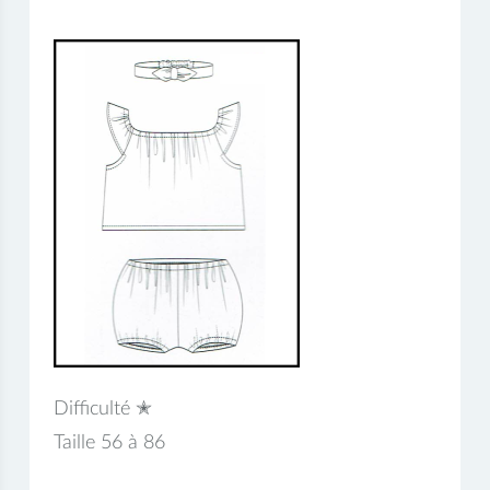
Difficulté ✭
Taille 56 à 86