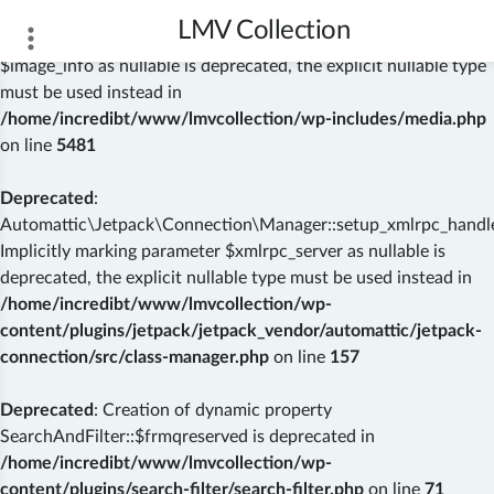
LMV Collection
Deprecated
: wp_getimagesize(): Implicitly marking parameter
$image_info as nullable is deprecated, the explicit nullable type
must be used instead in
/home/incredibt/www/lmvcollection/wp-includes/media.php
on line
5481
Deprecated
:
Automattic\Jetpack\Connection\Manager::setup_xmlrpc_handler
Implicitly marking parameter $xmlrpc_server as nullable is
deprecated, the explicit nullable type must be used instead in
/home/incredibt/www/lmvcollection/wp-
content/plugins/jetpack/jetpack_vendor/automattic/jetpack-
connection/src/class-manager.php
on line
157
Deprecated
: Creation of dynamic property
SearchAndFilter::$frmqreserved is deprecated in
/home/incredibt/www/lmvcollection/wp-
content/plugins/search-filter/search-filter.php
on line
71