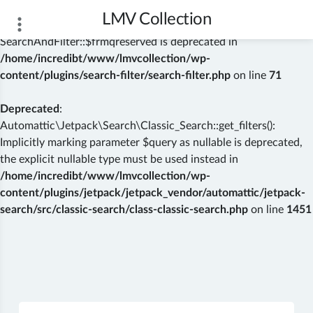
LMV Collection
Deprecated
: Creation of dynamic property
SearchAndFilter::$frmqreserved is deprecated in
/home/incredibt/www/lmvcollection/wp-
content/plugins/search-filter/search-filter.php
on line
71
Deprecated
:
Automattic\Jetpack\Search\Classic_Search::get_filters():
Implicitly marking parameter $query as nullable is deprecated,
the explicit nullable type must be used instead in
/home/incredibt/www/lmvcollection/wp-
content/plugins/jetpack/jetpack_vendor/automattic/jetpack-
search/src/classic-search/class-classic-search.php
on line
1451
Skip
to
content