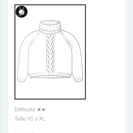
Difficulté ✭✭
Taille XS à XL