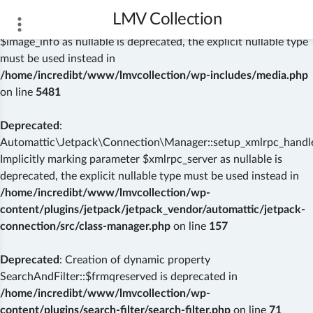
LMV Collection
Deprecated
: wp_getimagesize(): Implicitly marking parameter
$image_info as nullable is deprecated, the explicit nullable type
must be used instead in
/home/incredibt/www/lmvcollection/wp-includes/media.php
on line
5481
Deprecated
:
Automattic\Jetpack\Connection\Manager::setup_xmlrpc_handler
Implicitly marking parameter $xmlrpc_server as nullable is
deprecated, the explicit nullable type must be used instead in
/home/incredibt/www/lmvcollection/wp-
content/plugins/jetpack/jetpack_vendor/automattic/jetpack-
connection/src/class-manager.php
on line
157
Deprecated
: Creation of dynamic property
SearchAndFilter::$frmqreserved is deprecated in
/home/incredibt/www/lmvcollection/wp-
content/plugins/search-filter/search-filter.php
on line
71