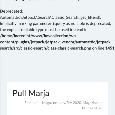
Deprecated
:
Automattic\Jetpack\Search\Classic_Search::get_filters():
Implicitly marking parameter $query as nullable is deprecated,
the explicit nullable type must be used instead in
/home/incredibt/www/lmvcollection/wp-
content/plugins/jetpack/jetpack_vendor/automattic/jetpack-
search/src/classic-search/class-classic-search.php
on line
1451
Skip
to
content
Pull Marja
8
Edition 1 - Magazine Janv/Fev 2020
Magazine de
,
janvier
l'année 2020
2020