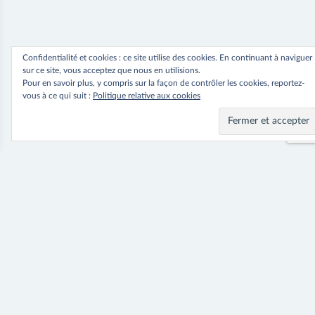
Confidentialité et cookies : ce site utilise des cookies. En continuant à naviguer
sur ce site, vous acceptez que nous en utilisions.
Pour en savoir plus, y compris sur la façon de contrôler les cookies, reportez-
vous à ce qui suit :
Politique relative aux cookies
Navigation
⟵ Previous
Next ⟶
Peignoir Elin
Veste Berit
de
l’article