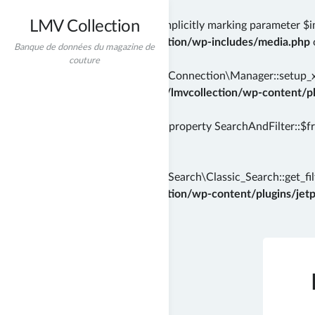
LMV Collection
Deprecated
: wp_getimagesize(): Implicitly marking parameter $i
/home/incredibt/www/lmvcollection/wp-includes/media.php
Banque de données du magazine de
couture
Deprecated
: Automattic\Jetpack\Connection\Manager::setup_xml
instead in
/home/incredibt/www/lmvcollection/wp-content/plu
Deprecated
: Creation of dynamic property SearchAndFilter::$f
71
Deprecated
: Automattic\Jetpack\Search\Classic_Search::get_filt
/home/incredibt/www/lmvcollection/wp-content/plugins/jetpac
Skip
to
content