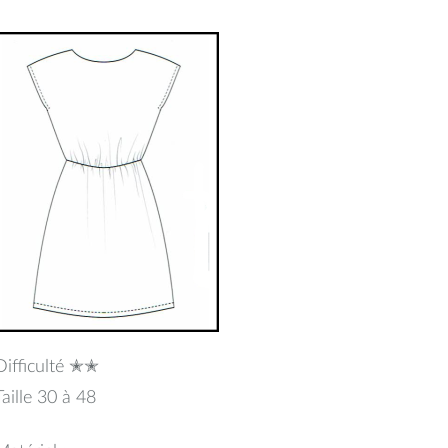
uin
2019
Difficulté ✭✭
Taille 30 à 48