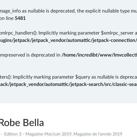
mage_info as nullable is deprecated, the explicit nullable type m
on line
5481
rpc_handlers(): Implicitly marking parameter $xmlrpc_server as 
gins/jetpack/jetpack_vendor/automattic/jetpack-connection/
rmqreserved is deprecated in
/home/incredibt/www/lmvcollectio
ers(): Implicitly marking parameter $query as nullable is depreca
k/jetpack_vendor/automattic/jetpack-search/src/classic-sear
Robe Bella
4
Edition 3 - Magazine Mai/Juin 2019
Magazine de l'année 2019
,