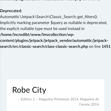
Deprecated
:
Automattic\Jetpack\Search\Classic_Search::get_filters():
Implicitly marking parameter $query as nullable is deprecated,
the explicit nullable type must be used instead in
/home/incredibt/www/lmvcollection/wp-
content/plugins/jetpack/jetpack_vendor/automattic/jetpack-
search/src/classic-search/class-classic-search.php
on line
1451
Skip
to
content
Robe City
24
Edition 1 – Magazine Printemps 2014
Magazine de
,
juin
l'année 2014
2017