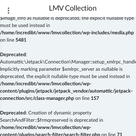
LMV Collection
Deprecated
: wp_getimagesize(): Implicitly marking parameter
$image_info as nullable is deprecated, the explicit nullable type
must be used instead in
/home/incredibt/www/lmvcollection/wp-includes/media.php
on line
5481
Deprecated
:
Automattic\Jetpack\Connection\Manager::setup_xmlrpc_handler
Implicitly marking parameter $xmlrpc_server as nullable is
deprecated, the explicit nullable type must be used instead in
/home/incredibt/www/lmvcollection/wp-
content/plugins/jetpack/jetpack_vendor/automattic/jetpack-
connection/src/class-manager.php
on line
157
Deprecated
: Creation of dynamic property
SearchAndFilter::$frmqreserved is deprecated in
/home/incredibt/www/lmvcollection/wp-
content/plugins/search-filter/search-filter.php
on line
71