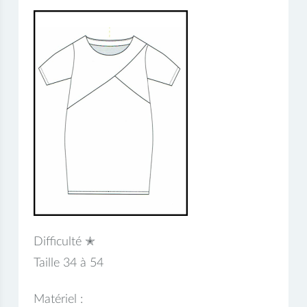
Difficulté ✭
Taille 34 à 54
Matériel :