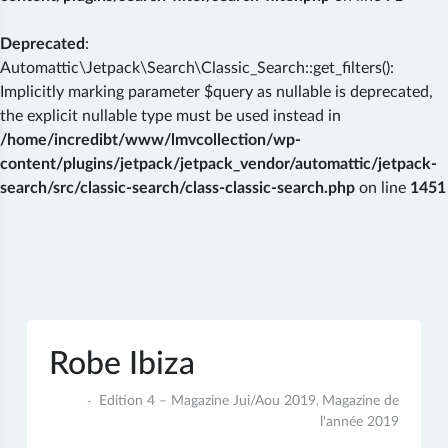
Deprecated
:
Automattic\Jetpack\Search\Classic_Search::get_filters():
Implicitly marking parameter $query as nullable is deprecated,
the explicit nullable type must be used instead in
/home/incredibt/www/lmvcollection/wp-
content/plugins/jetpack/jetpack_vendor/automattic/jetpack-
search/src/classic-search/class-classic-search.php
on line
1451
Skip
to
content
Robe Ibiza
13
Edition 4 – Magazine Jui/Aou 2019
Magazine de
,
décembre
l'année 2019
2019