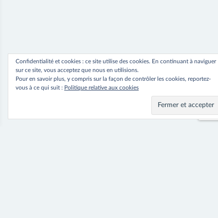
Confidentialité et cookies : ce site utilise des cookies. En continuant à naviguer
sur ce site, vous acceptez que nous en utilisions.
Pour en savoir plus, y compris sur la façon de contrôler les cookies, reportez-
vous à ce qui suit :
Politique relative aux cookies
Navigation
⟵ Previous
Next ⟶
Robe Bali
Robe Malta
de
l’article