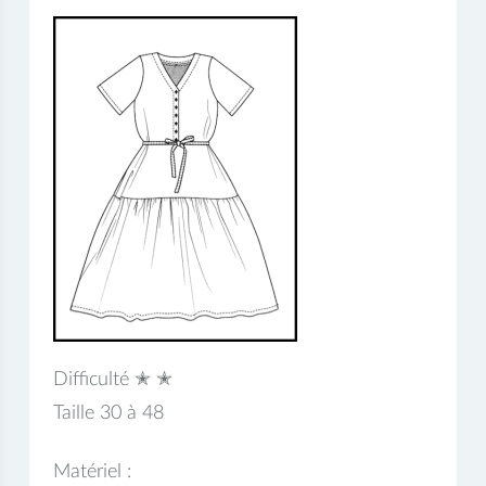
Difficulté ✭ ✭
Taille 30 à 48
Matériel :