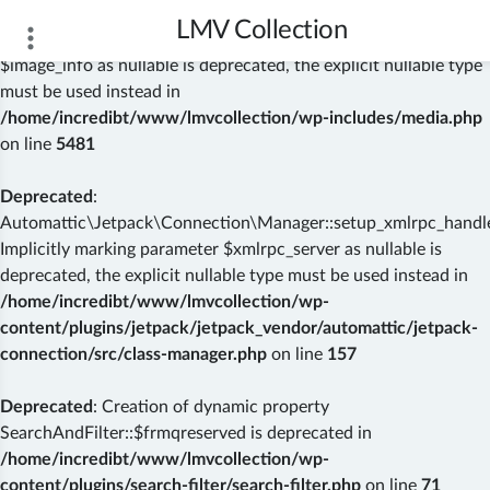
LMV Collection
Deprecated
: wp_getimagesize(): Implicitly marking parameter
$image_info as nullable is deprecated, the explicit nullable type
must be used instead in
/home/incredibt/www/lmvcollection/wp-includes/media.php
on line
5481
Deprecated
:
Automattic\Jetpack\Connection\Manager::setup_xmlrpc_handler
Implicitly marking parameter $xmlrpc_server as nullable is
deprecated, the explicit nullable type must be used instead in
/home/incredibt/www/lmvcollection/wp-
content/plugins/jetpack/jetpack_vendor/automattic/jetpack-
connection/src/class-manager.php
on line
157
Deprecated
: Creation of dynamic property
SearchAndFilter::$frmqreserved is deprecated in
/home/incredibt/www/lmvcollection/wp-
content/plugins/search-filter/search-filter.php
on line
71