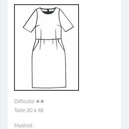
Difficulté ✭✭
Taille 30 à 48
Matériel :