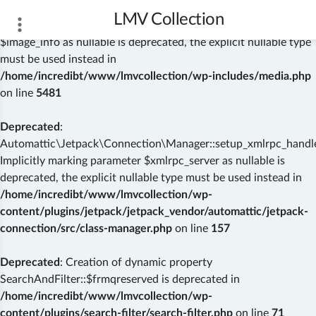
LMV Collection
Deprecated
: wp_getimagesize(): Implicitly marking parameter
$image_info as nullable is deprecated, the explicit nullable type
must be used instead in
/home/incredibt/www/lmvcollection/wp-includes/media.php
on line
5481
Deprecated
:
Automattic\Jetpack\Connection\Manager::setup_xmlrpc_handler
Implicitly marking parameter $xmlrpc_server as nullable is
deprecated, the explicit nullable type must be used instead in
/home/incredibt/www/lmvcollection/wp-
content/plugins/jetpack/jetpack_vendor/automattic/jetpack-
connection/src/class-manager.php
on line
157
Deprecated
: Creation of dynamic property
SearchAndFilter::$frmqreserved is deprecated in
/home/incredibt/www/lmvcollection/wp-
content/plugins/search-filter/search-filter.php
on line
71