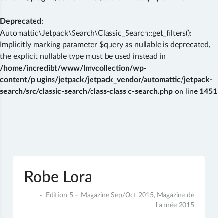
Deprecated
:
Automattic\Jetpack\Search\Classic_Search::get_filters():
Implicitly marking parameter $query as nullable is deprecated,
the explicit nullable type must be used instead in
/home/incredibt/www/lmvcollection/wp-
content/plugins/jetpack/jetpack_vendor/automattic/jetpack-
search/src/classic-search/class-classic-search.php
on line
1451
Skip
to
content
Robe Lora
2
Edition 5 – Magazine Sep/Oct 2015
Magazine de
,
juillet
l'année 2015
2017