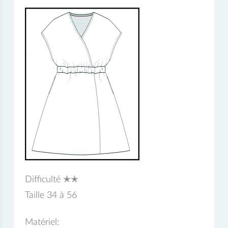
Difficulté ✭✭
Taille 34 à 56
Matériel: