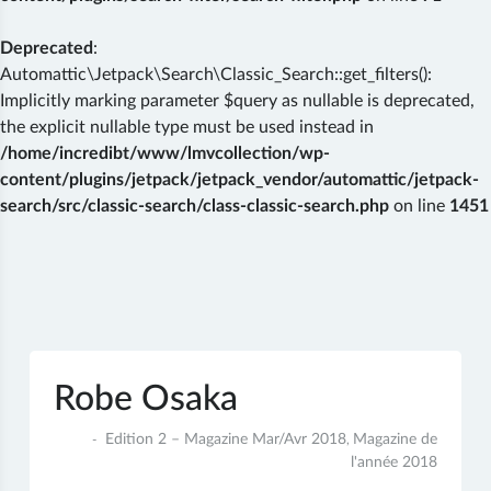
Deprecated
:
Automattic\Jetpack\Search\Classic_Search::get_filters():
Implicitly marking parameter $query as nullable is deprecated,
the explicit nullable type must be used instead in
/home/incredibt/www/lmvcollection/wp-
content/plugins/jetpack/jetpack_vendor/automattic/jetpack-
search/src/classic-search/class-classic-search.php
on line
1451
Skip
to
content
Robe Osaka
29
Edition 2 – Magazine Mar/Avr 2018
Magazine de
,
mars
l'année 2018
2018