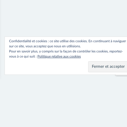
Confidentialité et cookies : ce site utilise des cookies. En continuant à naviguer
sur ce site, vous acceptez que nous en utilisions.
Pour en savoir plus, y compris sur la façon de contrôler les cookies, reportez-
vous à ce qui suit :
Politique relative aux cookies
Navigation
⟵ Previous
Next ⟶
T-Shirt Sierra
Robe Romina
de
l’article