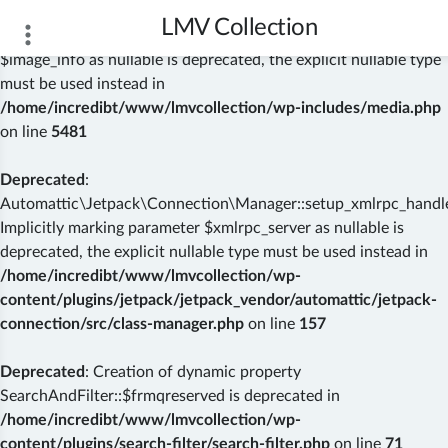
LMV Collection
Deprecated
: wp_getimagesize(): Implicitly marking parameter
$image_info as nullable is deprecated, the explicit nullable type
must be used instead in
/home/incredibt/www/lmvcollection/wp-includes/media.php
on line
5481
Deprecated
:
Automattic\Jetpack\Connection\Manager::setup_xmlrpc_handler
Implicitly marking parameter $xmlrpc_server as nullable is
deprecated, the explicit nullable type must be used instead in
/home/incredibt/www/lmvcollection/wp-
content/plugins/jetpack/jetpack_vendor/automattic/jetpack-
connection/src/class-manager.php
on line
157
Deprecated
: Creation of dynamic property
SearchAndFilter::$frmqreserved is deprecated in
/home/incredibt/www/lmvcollection/wp-
content/plugins/search-filter/search-filter.php
on line
71