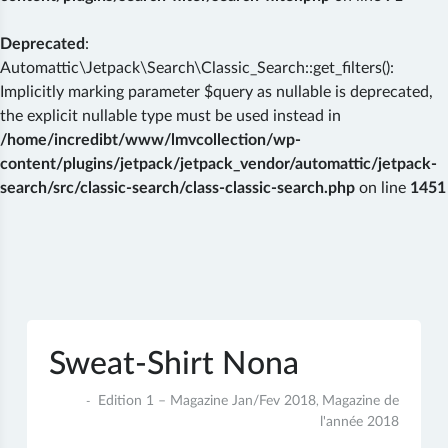
Deprecated
:
Automattic\Jetpack\Search\Classic_Search::get_filters():
Implicitly marking parameter $query as nullable is deprecated,
the explicit nullable type must be used instead in
/home/incredibt/www/lmvcollection/wp-
content/plugins/jetpack/jetpack_vendor/automattic/jetpack-
search/src/classic-search/class-classic-search.php
on line
1451
Skip
to
content
Sweat-Shirt Nona
14
Edition 1 – Magazine Jan/Fev 2018
Magazine de
,
janvier
l'année 2018
2018