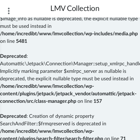
LMV Collection
Deprecated
: wp_getimagesize(): Implicitly marking parameter
$image_info as nullable is deprecated, the explicit nullable type
must be used instead in
/home/incredibt/www/lmvcollection/wp-includes/media.php
on line
5481
Deprecated
:
Automattic\Jetpack\Connection\Manager::setup_xmlrpc_handler
Implicitly marking parameter $xmlrpc_server as nullable is
deprecated, the explicit nullable type must be used instead in
/home/incredibt/www/lmvcollection/wp-
content/plugins/jetpack/jetpack_vendor/automattic/jetpack-
connection/src/class-manager.php
on line
157
Deprecated
: Creation of dynamic property
SearchAndFilter::$frmqreserved is deprecated in
/home/incredibt/www/lmvcollection/wp-
content/plugins/search-filter/search-filter.php
on line
71