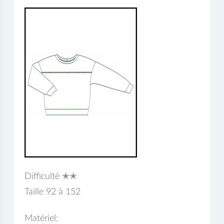
Difficulté ✭✭
Taille 92 à 152
Matériel: