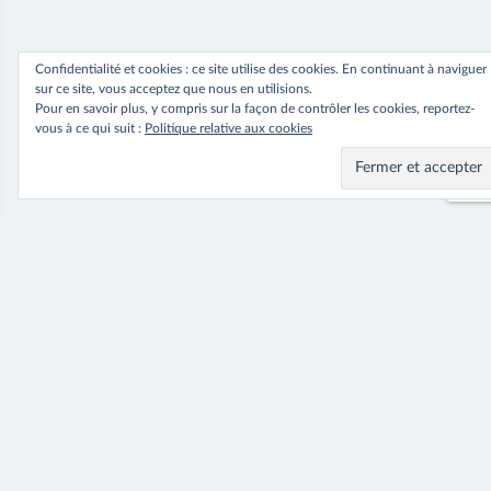
Confidentialité et cookies : ce site utilise des cookies. En continuant à naviguer
sur ce site, vous acceptez que nous en utilisions.
Pour en savoir plus, y compris sur la façon de contrôler les cookies, reportez-
vous à ce qui suit :
Politique relative aux cookies
Navigation
⟵ Previous
Next ⟶
Jupe Noella
Robe Lia
de
l’article