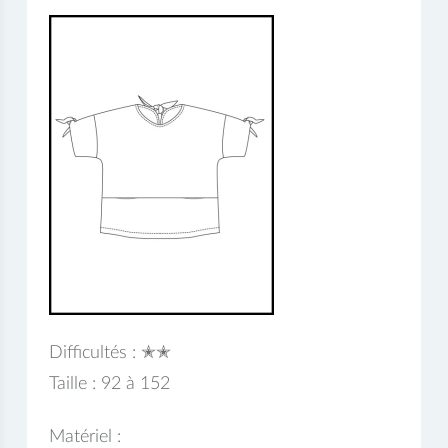
Difficultés : ✭✭
Taille : 92 à 152
Matériel :