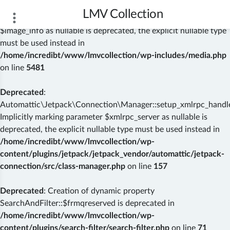
LMV Collection
Deprecated
: wp_getimagesize(): Implicitly marking parameter
$image_info as nullable is deprecated, the explicit nullable type
must be used instead in
/home/incredibt/www/lmvcollection/wp-includes/media.php
on line
5481
Deprecated
:
Automattic\Jetpack\Connection\Manager::setup_xmlrpc_handler
Implicitly marking parameter $xmlrpc_server as nullable is
deprecated, the explicit nullable type must be used instead in
/home/incredibt/www/lmvcollection/wp-
content/plugins/jetpack/jetpack_vendor/automattic/jetpack-
connection/src/class-manager.php
on line
157
Deprecated
: Creation of dynamic property
SearchAndFilter::$frmqreserved is deprecated in
/home/incredibt/www/lmvcollection/wp-
content/plugins/search-filter/search-filter.php
on line
71