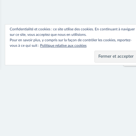
Confidentialité et cookies : ce site utilise des cookies. En continuant à naviguer
sur ce site, vous acceptez que nous en utilisions.
Pour en savoir plus, y compris sur la façon de contrôler les cookies, reportez-
vous à ce qui suit :
Politique relative aux cookies
Navigation
⟵ Previous
Next ⟶
Robe Dubaï
Robe Genova
de
l’article