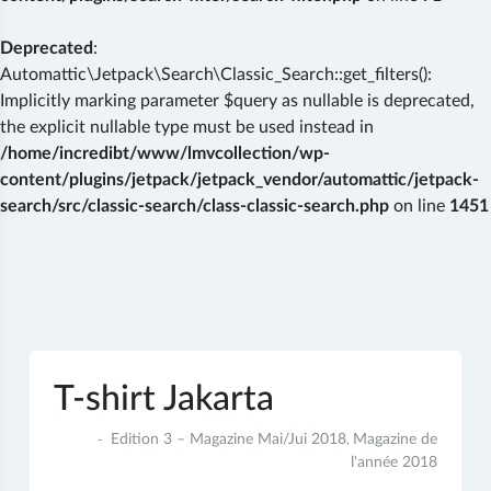
Deprecated
:
Automattic\Jetpack\Search\Classic_Search::get_filters():
Implicitly marking parameter $query as nullable is deprecated,
the explicit nullable type must be used instead in
/home/incredibt/www/lmvcollection/wp-
content/plugins/jetpack/jetpack_vendor/automattic/jetpack-
search/src/classic-search/class-classic-search.php
on line
1451
Skip
to
content
T-shirt Jakarta
7
Edition 3 – Magazine Mai/Jui 2018
Magazine de
,
juin
l'année 2018
2018