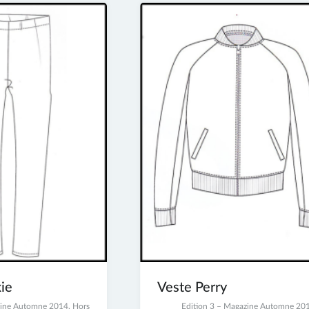
ie
Veste Perry
zine Automne 2014
,
Hors
23
Edition 3 – Magazine Automne 20