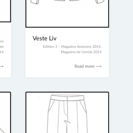
Veste Liv
rs
née
23
Edition 3 – Magazine Automne 2014
,
14
juin
Magazine de l'année 2014
2017
 ⟶
Read more ⟶