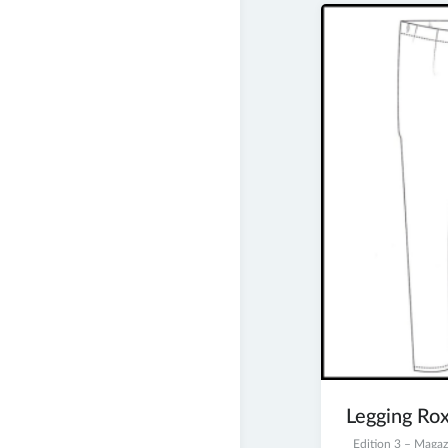
Legging Rox
23
Edition 3 – Maga