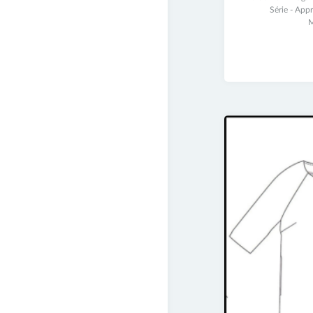
juin
Série - App
2017
M