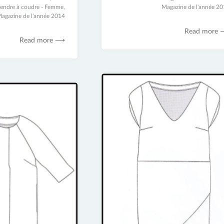
rendre à coudre - Femme
,
juin
Magazine de l'année 2
agazine de l'année 2014
2017
Read more
Read more ⟶