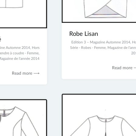
Robe Lisan
é
23
Edition 3 – Magazine Automne 2014
,
Ho
zine Automne 2014
,
Hors
juin
Série - Robes - Femme
,
Magazine de l'an
rendre à coudre - Femme
,
2017
20
agazine de l'année 2014
Read more
Read more ⟶