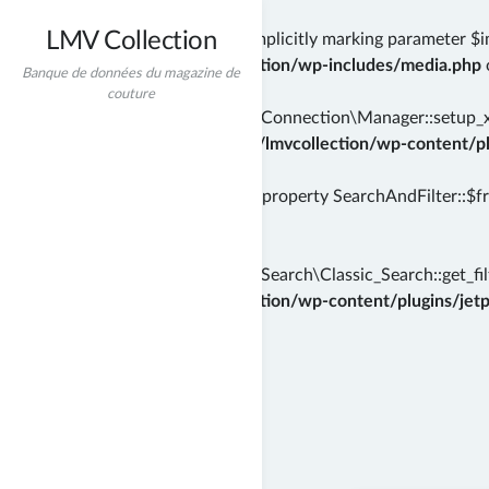
LMV Collection
Deprecated
: wp_getimagesize(): Implicitly marking parameter $i
/home/incredibt/www/lmvcollection/wp-includes/media.php
Banque de données du magazine de
couture
Deprecated
: Automattic\Jetpack\Connection\Manager::setup_xml
instead in
/home/incredibt/www/lmvcollection/wp-content/plu
Deprecated
: Creation of dynamic property SearchAndFilter::$f
71
Deprecated
: Automattic\Jetpack\Search\Classic_Search::get_filt
/home/incredibt/www/lmvcollection/wp-content/plugins/jetpac
Skip
to
content