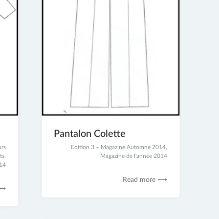
Pantalon Colette
rs
23
Edition 3 – Magazine Automne 2014
,
ts
,
juin
Magazine de l'année 2014
014
2017
Read more ⟶
 ⟶