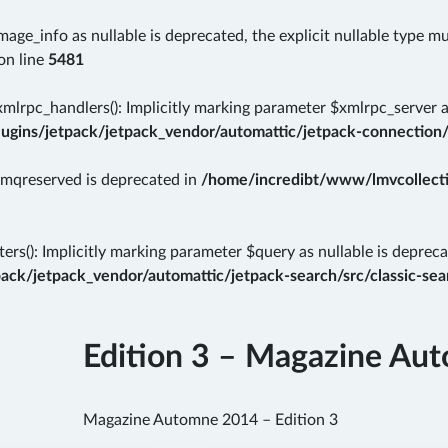
mage_info as nullable is deprecated, the explicit nullable type m
on line
5481
rpc_handlers(): Implicitly marking parameter $xmlrpc_server as 
gins/jetpack/jetpack_vendor/automattic/jetpack-connection/
rmqreserved is deprecated in
/home/incredibt/www/lmvcollectio
ers(): Implicitly marking parameter $query as nullable is depreca
k/jetpack_vendor/automattic/jetpack-search/src/classic-sear
Edition 3 – Magazine Au
Magazine Automne 2014 – Edition 3