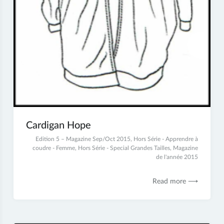
Cardigan Hope
2
Edition 5 – Magazine Sep/Oct 2015
,
Hors Série - Apprendre à
juillet
coudre - Femme
,
Hors Série - Special Grandes Tailles
,
Magazine
2017
de l'année 2015
Read more ⟶