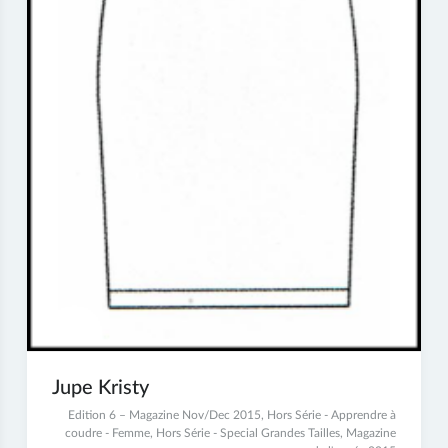
Jupe Kristy
2
Edition 6 – Magazine Nov/Dec 2015
,
Hors Série - Apprendre à
juillet
coudre - Femme
,
Hors Série - Special Grandes Tailles
,
Magazine