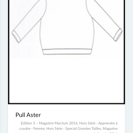
Pull Aster
6
Edition 3 – Magazine Mai/Juin 2016
,
Hors Série - Apprendre à
juillet
coudre - Femme
,
Hors Série - Special Grandes Tailles
,
Magazine