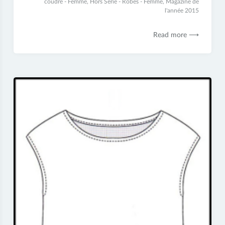
juin
coudre - Femme
,
Hors Série - Robes - Femme
,
Magazine de
2017
l'année 2015
Read more ⟶