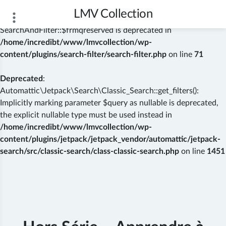
LMV Collection
Deprecated
: Creation of dynamic property
SearchAndFilter::$frmqreserved is deprecated in
/home/incredibt/www/lmvcollection/wp-
content/plugins/search-filter/search-filter.php
on line
71
Deprecated
:
Automattic\Jetpack\Search\Classic_Search::get_filters():
Implicitly marking parameter $query as nullable is deprecated,
the explicit nullable type must be used instead in
/home/incredibt/www/lmvcollection/wp-
content/plugins/jetpack/jetpack_vendor/automattic/jetpack-
search/src/classic-search/class-classic-search.php
on line
1451
Skip
to
content