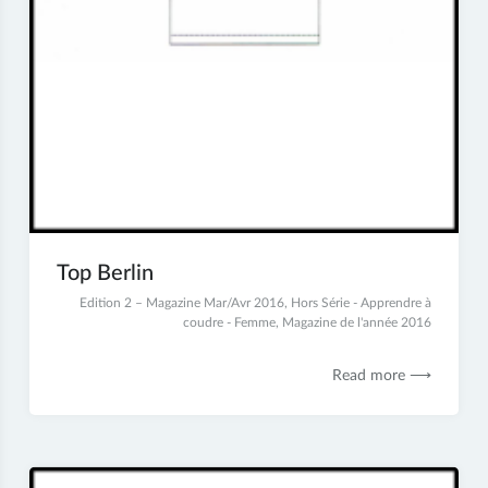
Top Berlin
4
Edition 2 – Magazine Mar/Avr 2016
,
Hors Série - Apprendre à
juillet
coudre - Femme
,
Magazine de l'année 2016
2017
Read more ⟶