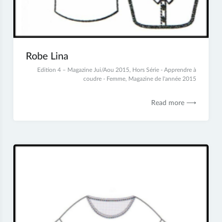
Robe Lina
2
Edition 4 – Magazine Jui/Aou 2015
,
Hors Série - Apprendre à
juillet
coudre - Femme
,
Magazine de l'année 2015
2017
Read more ⟶