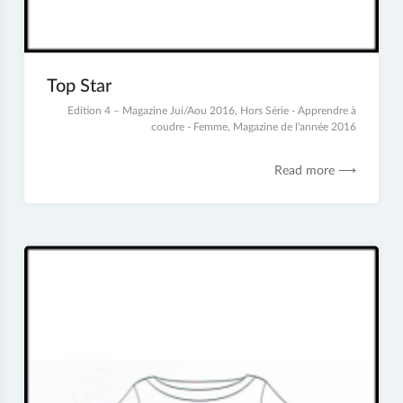
Top Star
6
Edition 4 – Magazine Jui/Aou 2016
,
Hors Série - Apprendre à
juillet
coudre - Femme
,
Magazine de l'année 2016
2017
Read more ⟶