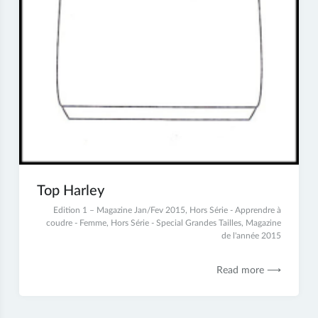
Top Harley
29
Edition 1 – Magazine Jan/Fev 2015
,
Hors Série - Apprendre à
juin
coudre - Femme
,
Hors Série - Special Grandes Tailles
,
Magazine
2017
de l'année 2015
Read more ⟶