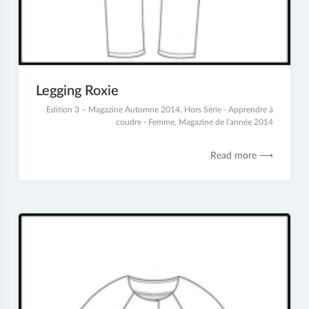
Legging Roxie
23
Edition 3 – Magazine Automne 2014
,
Hors Série - Apprendre à
juin
coudre - Femme
,
Magazine de l'année 2014
2017
Read more ⟶