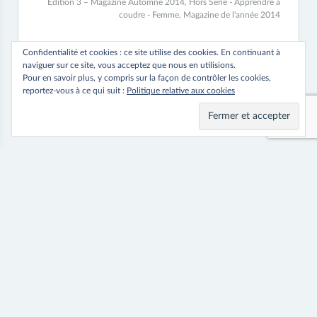
23
Edition 3 – Magazine Automne 2014
,
Hors Série - Apprendre à
juin
coudre - Femme
,
Magazine de l'année 2014
2017
Read more ⟶
Confidentialité et cookies : ce site utilise des cookies. En continuant à
naviguer sur ce site, vous acceptez que nous en utilisions.
Pour en savoir plus, y compris sur la façon de contrôler les cookies,
reportez-vous à ce qui suit :
Politique relative aux cookies