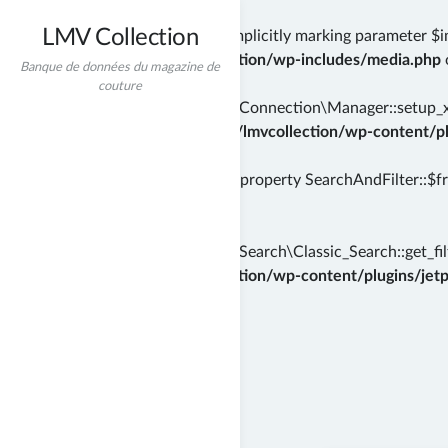
LMV Collection
Deprecated
: wp_getimagesize(): Implicitly marking parameter $i
/home/incredibt/www/lmvcollection/wp-includes/media.php
Banque de données du magazine de
couture
Deprecated
: Automattic\Jetpack\Connection\Manager::setup_xml
instead in
/home/incredibt/www/lmvcollection/wp-content/plu
Deprecated
: Creation of dynamic property SearchAndFilter::$f
71
Deprecated
: Automattic\Jetpack\Search\Classic_Search::get_filt
/home/incredibt/www/lmvcollection/wp-content/plugins/jetpac
Skip
to
content