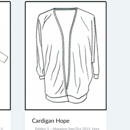
Cardigan Hope
15
,
2
Edition 5 – Magazine Sep/Oct 2015
,
Hors