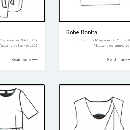
Robe Bonita
– Magazine Sep/Oct 2015
,
2
Edition 5 – Magazine Sep/Oct 20
agazine de l'année 2015
juillet
Magazine de l'année 2
2017
Read more ⟶
Read more