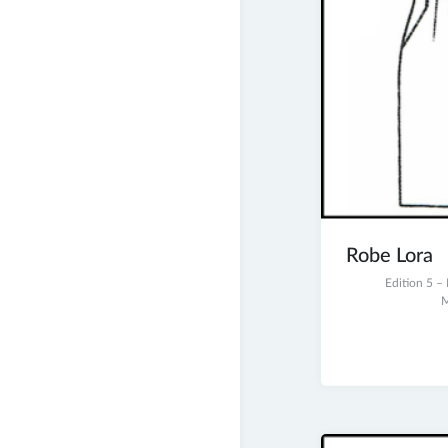
Robe Lora
2
Edition 5 
juillet
M
2017