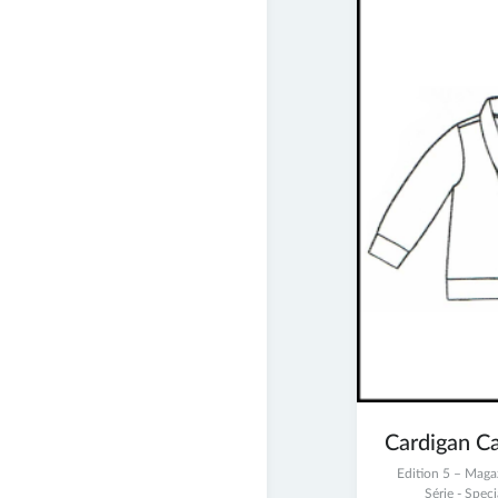
Cardigan C
2
Edition 5 – Mag
juillet
Série - Spe