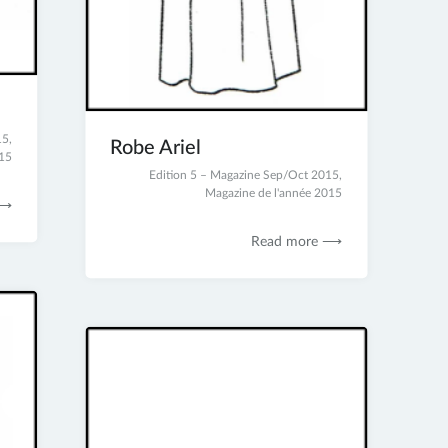
15
,
Robe Ariel
015
2
Edition 5 – Magazine Sep/Oct 2015
,
juillet
Magazine de l'année 2015
 ⟶
2017
Read more ⟶