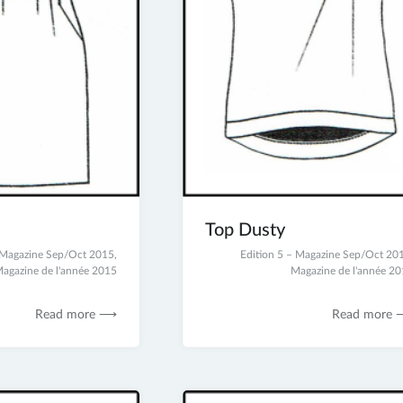
Top Dusty
– Magazine Sep/Oct 2015
,
2
Edition 5 – Magazine Sep/Oct 20
agazine de l'année 2015
juillet
Magazine de l'année 2
2017
Read more ⟶
Read more