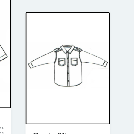
rs
 de