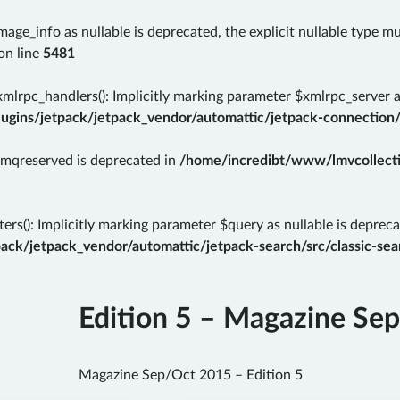
mage_info as nullable is deprecated, the explicit nullable type m
on line
5481
rpc_handlers(): Implicitly marking parameter $xmlrpc_server as 
gins/jetpack/jetpack_vendor/automattic/jetpack-connection/
rmqreserved is deprecated in
/home/incredibt/www/lmvcollectio
ers(): Implicitly marking parameter $query as nullable is depreca
k/jetpack_vendor/automattic/jetpack-search/src/classic-sear
Edition 5 – Magazine Se
Magazine Sep/Oct 2015 – Edition 5