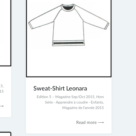
15
,
Sweat-Shirt Leonara
015
2
Edition 5 – Magazine Sep/Oct 2015
,
Hors
juillet
Série - Apprendre à coudre - Enfants
,
 ⟶
2017
Magazine de l'année 2015
Read more ⟶