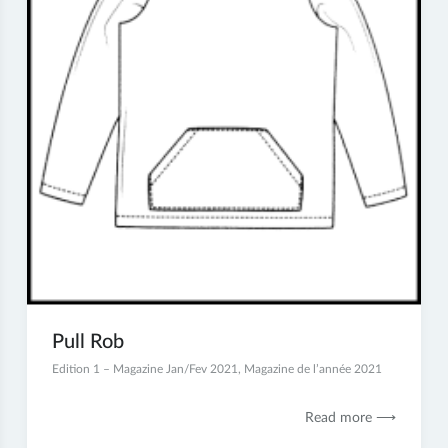
Pull Rob
5
Edition 1 – Magazine Jan/Fev 2021
,
Magazine de l’année 2021
janvier
2021
Read more ⟶