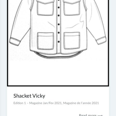
Shacket Vicky
5
Edition 1 – Magazine Jan/Fev 2021
,
Magazine de l’année 2021
janvier
2021
Read more ⟶