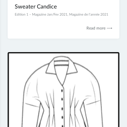
Sweater Candice
5
Edition 1 – Magazine Jan/Fev 2021
,
Magazine de l’année 2021
janvier
2021
Read more ⟶