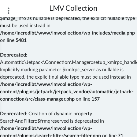
LMV Collection
Deprecated
: wp_getimagesize(): Implicitly marking parameter
$image_info as nullable is deprecated, the explicit nullable type
must be used instead in
/home/incredibt/www/lmvcollection/wp-includes/media.php
on line
5481
Deprecated
:
Automattic\Jetpack\Connection\Manager::setup_xmlrpc_handler
Implicitly marking parameter $xmlrpc_server as nullable is
deprecated, the explicit nullable type must be used instead in
/home/incredibt/www/lmvcollection/wp-
content/plugins/jetpack/jetpack_vendor/automattic/jetpack-
connection/src/class-manager.php
on line
157
Deprecated
: Creation of dynamic property
SearchAndFilter::$frmqreserved is deprecated in
/home/incredibt/www/lmvcollection/wp-
content/plugins/search-filter/search-filter.php
on line
71