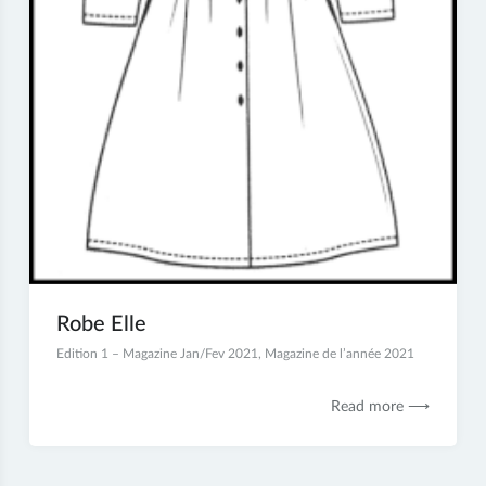
Robe Elle
5
Edition 1 – Magazine Jan/Fev 2021
,
Magazine de l’année 2021
janvier
2021
Read more ⟶