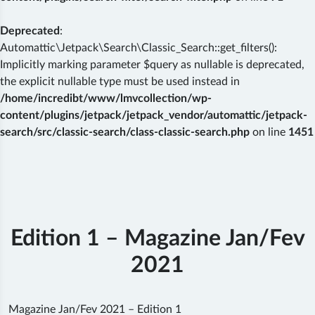
Deprecated
:
Automattic\Jetpack\Search\Classic_Search::get_filters():
Implicitly marking parameter $query as nullable is deprecated,
the explicit nullable type must be used instead in
/home/incredibt/www/lmvcollection/wp-
content/plugins/jetpack/jetpack_vendor/automattic/jetpack-
search/src/classic-search/class-classic-search.php
on line
1451
Skip
to
content
Edition 1 – Magazine Jan/Fev
2021
Magazine Jan/Fev 2021 – Edition 1