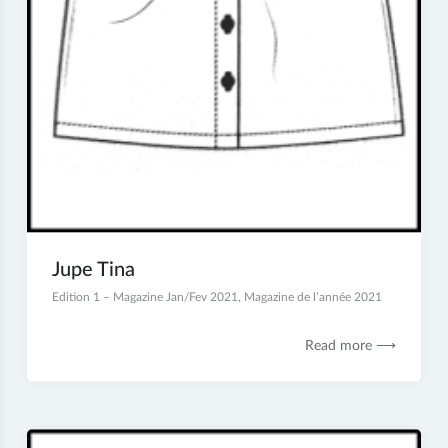
Jupe Tina
5
Edition 1 – Magazine Jan/Fev 2021
,
Magazine de l’année 2021
janvier
2021
Read more ⟶