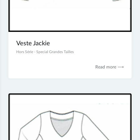
Veste Jackie
9
Hors Série - Special Grandes Tailles
juillet
2017
Read more ⟶