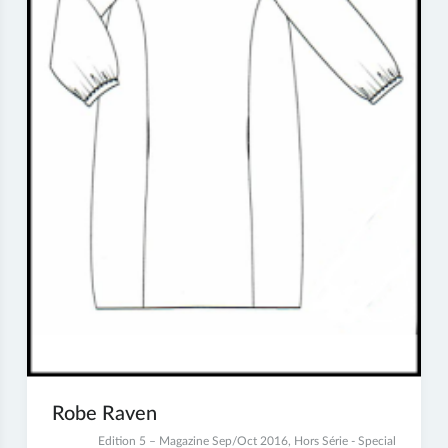
Robe Raven
8
Edition 5 – Magazine Sep/Oct 2016
,
Hors Série - Special