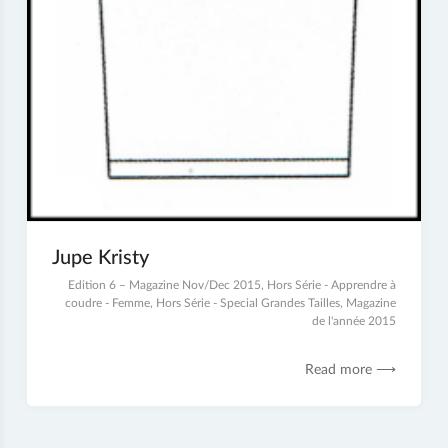
Jupe Kristy
2
Edition 6 – Magazine Nov/Dec 2015
,
Hors Série - Apprendre à
juillet
coudre - Femme
,
Hors Série - Special Grandes Tailles
,
Magazine
2017
de l'année 2015
Read more ⟶