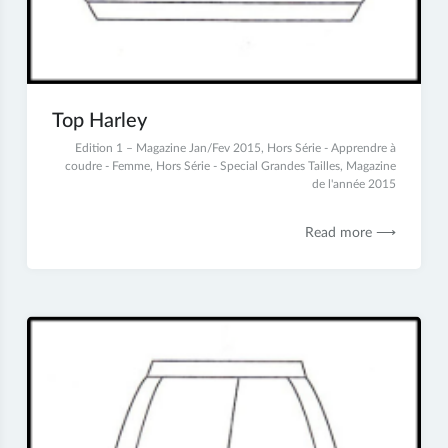
Top Harley
29
Edition 1 – Magazine Jan/Fev 2015
,
Hors Série - Apprendre à
juin
coudre - Femme
,
Hors Série - Special Grandes Tailles
,
Magazine
2017
de l'année 2015
Read more ⟶