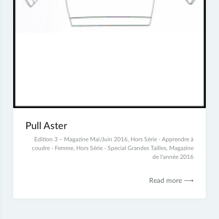
Pull Aster
6
Edition 3 – Magazine Mai/Juin 2016
,
Hors Série - Apprendre à
juillet
coudre - Femme
,
Hors Série - Special Grandes Tailles
,
Magazine
2017
de l'année 2016
Read more ⟶