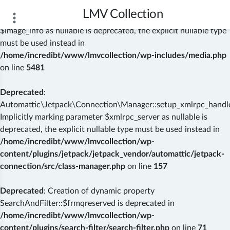
LMV Collection
Deprecated
: wp_getimagesize(): Implicitly marking parameter
$image_info as nullable is deprecated, the explicit nullable type
must be used instead in
/home/incredibt/www/lmvcollection/wp-includes/media.php
on line
5481
Deprecated
:
Automattic\Jetpack\Connection\Manager::setup_xmlrpc_handler
Implicitly marking parameter $xmlrpc_server as nullable is
deprecated, the explicit nullable type must be used instead in
/home/incredibt/www/lmvcollection/wp-
content/plugins/jetpack/jetpack_vendor/automattic/jetpack-
connection/src/class-manager.php
on line
157
Deprecated
: Creation of dynamic property
SearchAndFilter::$frmqreserved is deprecated in
/home/incredibt/www/lmvcollection/wp-
content/plugins/search-filter/search-filter.php
on line
71