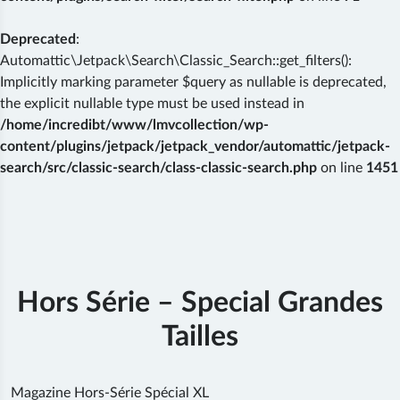
Deprecated
:
Automattic\Jetpack\Search\Classic_Search::get_filters():
Implicitly marking parameter $query as nullable is deprecated,
the explicit nullable type must be used instead in
/home/incredibt/www/lmvcollection/wp-
content/plugins/jetpack/jetpack_vendor/automattic/jetpack-
search/src/classic-search/class-classic-search.php
on line
1451
Skip
to
content
Hors Série – Special Grandes
Tailles
Magazine Hors-Série Spécial XL