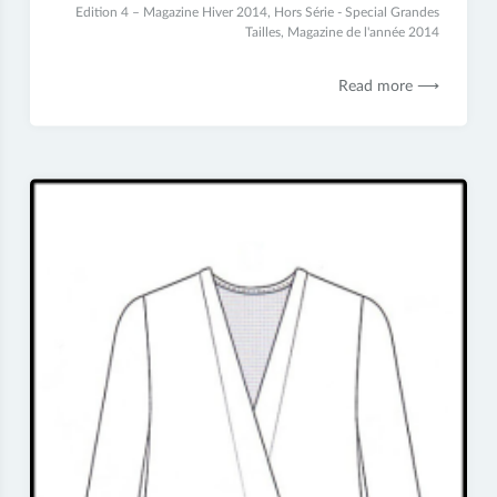
22
Edition 4 – Magazine Hiver 2014
,
Hors Série - Special Grandes
juin
Tailles
,
Magazine de l'année 2014
2017
Read more ⟶