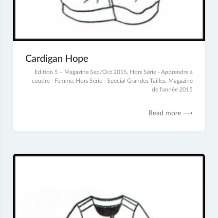
Cardigan Hope
2
Edition 5 – Magazine Sep/Oct 2015
,
Hors Série - Apprendre à
juillet
coudre - Femme
,
Hors Série - Special Grandes Tailles
,
Magazine
2017
de l'année 2015
Read more ⟶