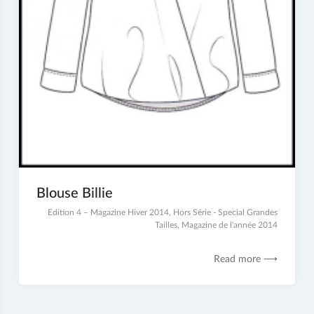
Blouse Billie
22
Edition 4 – Magazine Hiver 2014
,
Hors Série - Special Grandes
juin
Tailles
,
Magazine de l'année 2014
2017
Read more ⟶