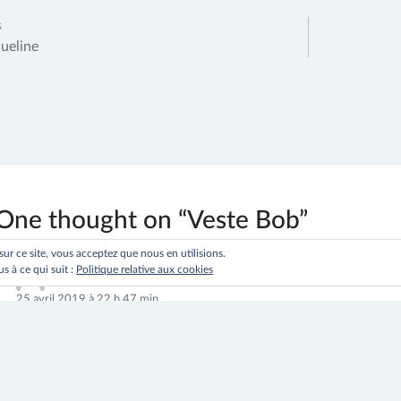
ation
s
ueline
le
One thought on “
Veste Bob
”
 sur ce site, vous acceptez que nous en utilisions.
s à ce qui suit :
Politique relative aux cookies
Letempsdunesieste
dit :
25 avril 2019 à 22 h 47 min
Très facile à faire et à décliner. Taille près du corps.
Comments are closed.