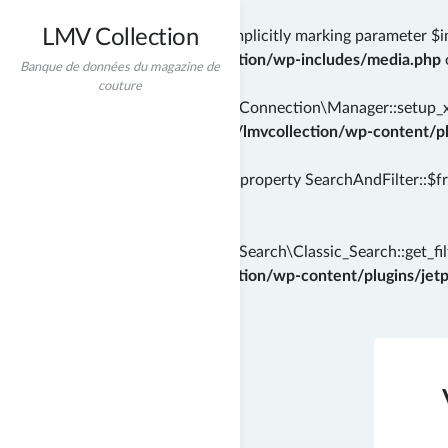
LMV Collection
Deprecated
: wp_getimagesize(): Implicitly marking parameter $i
/home/incredibt/www/lmvcollection/wp-includes/media.php
Banque de données du magazine de
couture
Deprecated
: Automattic\Jetpack\Connection\Manager::setup_xml
instead in
/home/incredibt/www/lmvcollection/wp-content/plu
Deprecated
: Creation of dynamic property SearchAndFilter::$f
71
Deprecated
: Automattic\Jetpack\Search\Classic_Search::get_filt
/home/incredibt/www/lmvcollection/wp-content/plugins/jetpac
Skip
to
content