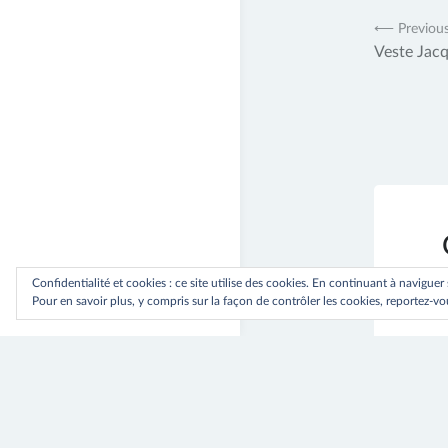
Navig
⟵ Previou
Veste Jacq
de
l’artic
Confidentialité et cookies : ce site utilise des cookies. En continuant à naviguer
Pour en savoir plus, y compris sur la façon de contrôler les cookies, reportez-vou