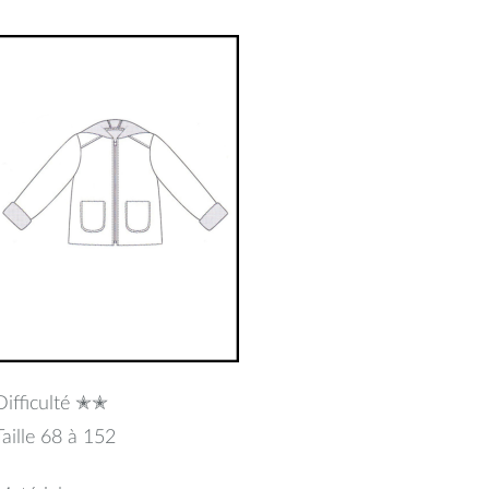
uin
2017
Difficulté ✭✭
Taille 68 à 152