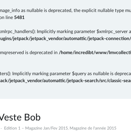
mage_info as nullable is deprecated, the explicit nullable type m
on line
5481
rpc_handlers(): Implicitly marking parameter $xmlrpc_server as 
gins/jetpack/jetpack_vendor/automattic/jetpack-connection/
rmqreserved is deprecated in
/home/incredibt/www/lmvcollectio
ers(): Implicitly marking parameter $query as nullable is depreca
k/jetpack_vendor/automattic/jetpack-search/src/classic-sear
Veste Bob
29
Edition 1 – Magazine Jan/Fev 2015
Magazine de l'année 2015
,